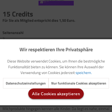
15 Credits
Für Sie als Mitglied entspricht dies 1,50 Euro.
Seitenanzahl
2
Wir respektieren Ihre Privatsphäre
Aktiv
Funktionale
Lied: Messer, Gabel, Teller raus!
(mit Audiodatei)
Sprüche
(mit Audiodatei)
Diese Website verwendet Cookies, um Ihnen die bestmögliche
Exkursionen:Bauernhof
Inaktiv
Marketing
Funktionalität bieten zu können. Sie können Ihre Auswahl der
Anregung: Kühe melken
Verwendung von Cookies jederzeit
speichern.
Lied: Alle meine Fingerlein
(mit Audiodatei)
Inaktiv
Tracking
... und viele weitere Angebote!
Datenschutzeinstellungen
Nur funktionale Cookies akzeptieren
Alle Cookies akzeptieren
Kühe kennen viele Kinder nur aus Bilderbüchern oder dem
Inaktiv
Service
Fernsehen. Dort können Kühe sprechen, fliegen oder sind lila.
Milchprodukte hingegen kennen alle Kinder. Da liegt es nahe, einmal