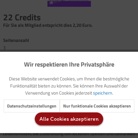
22 Credits
Für Sie als Mitglied entspricht dies 2,20 Euro.
Seitenanzahl
3
Wir respektieren Ihre Privatsphäre
Aktiv
Funktionale
Sprüche
(mit Audiodatei)
Geschichte: Ein Überraschungsessen für Marie und Tim
(mit
Diese Website verwendet Cookies, um Ihnen die bestmögliche
Audiodatei)
Inaktiv
Marketing
Funktionalität bieten zu können. Sie können Ihre Auswahl der
Lied: Die Kartoffel
(mit Audiodatei)
Verwendung von Cookies jederzeit
speichern.
Gestaltungsanregung: Kartoffel als Klebstoff
Experiment: Das Kartoffellabyrinth - wie Pflanzen wachsen
Inaktiv
Tracking
Datenschutzeinstellungen
Nur funktionale Cookies akzeptieren
... und viele weitere Angebote!
Alle Cookies akzeptieren
Inaktiv
Service
Das gemeinsame spielerische Erkunden und Erfahren von
Lebensmitteln, die Zubereitung von leckeren Speisen und Getränken