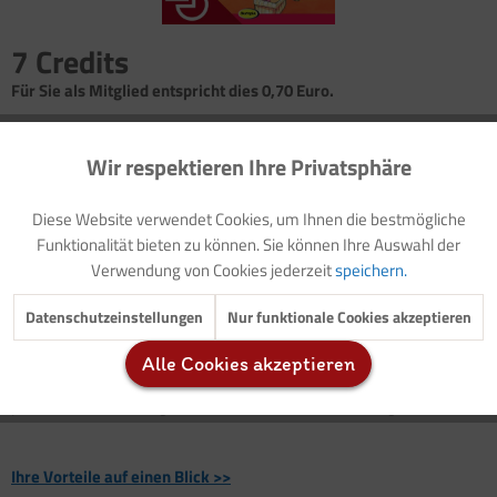
7 Credits
Für Sie als Mitglied entspricht dies 0,70 Euro.
Seitenanzahl
Wir respektieren Ihre Privatsphäre
Aktiv
Funktionale
1
Diese Website verwendet Cookies, um Ihnen die bestmögliche
Einleitung
Inaktiv
Marketing
Funktionalität bieten zu können. Sie können Ihre Auswahl der
Hintergrundinformation: Wahrnehmung
Verwendung von Cookies jederzeit
speichern.
Spiel: Ich bin ein Roboter
Inaktiv
Tracking
Datenschutzeinstellungen
Nur funktionale Cookies akzeptieren
"Ich bin ein Roboter": Dieses Spiel verlangt von den Kindern eine
Alle Cookies akzeptieren
intensive Beschäftigung mit sich selbst. Setzen Sie dieses
Inaktiv
Service
praktische Online-Angebot zum Thema Wahrnehmung direkt ein.
Ihre Vorteile auf einen Blick >>