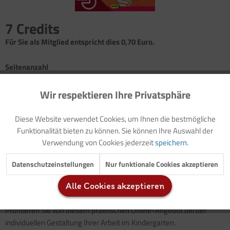
7 Credits
Für Sie als Mitglied entspricht dies 0,70 Euro.
Seitenanzahl
1
Wir respektieren Ihre Privatsphäre
Aktiv
Funktionale
Einleitung
Diese Website verwendet Cookies, um Ihnen die bestmögliche
Hintergrundinformation: Koordination
Inaktiv
Marketing
Funktionalität bieten zu können. Sie können Ihre Auswahl der
Spiel: Hindernisgolf
Verwendung von Cookies jederzeit
speichern.
Inaktiv
Tracking
Hindernisgolf ist nicht nur spannend und macht jede Menge Spaß -
Datenschutzeinstellungen
Nur funktionale Cookies akzeptieren
es trainiert vor allen Dingen die
Koordinationsfähigkeiten
von
Alle Cookies akzeptieren
Kindern.
Inaktiv
Service
Profitieren Sie von diesem praktischen Online-Angebot bei der
individuellen Gestaltung Ihrer Arbeit im Kindergarten.