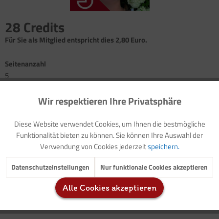
28 Credits
Für Sie als Mitglied entspricht dies 2,80 Euro.
Seitenanzahl
5
Wir respektieren Ihre Privatsphäre
Aktiv
Funktionale
Einleitung: Miguel Maulwurf tief unter der Erde
Autogenes Training: Miguel entdeckt die Welt
Diese Website verwendet Cookies, um Ihnen die bestmögliche
Einleitung: Berta Blindschleiche beim Sonnenbaden
Inaktiv
Marketing
Funktionalität bieten zu können. Sie können Ihre Auswahl der
Autogenes Training: Berta, die Sonnenanbeterin
Verwendung von Cookies jederzeit
speichern.
Inaktiv
Tracking
Datenschutzeinstellungen
Nur funktionale Cookies akzeptieren
Alle Cookies akzeptieren
Der vorliegende Buchteil beinhaltet
zwei Geschichten
, mit denen
Inaktiv
Service
die Kinder das
Autogene Training
ausprobieren können.