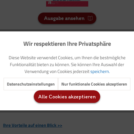
Ausgabe ansehen
15 Credits
Wir respektieren Ihre Privatsphäre
Aktiv
Funktionale
Für Sie als Mitglied entspricht dies 1,50 Euro.
Diese Website verwendet Cookies, um Ihnen die bestmögliche
Seitenanzahl
Inaktiv
Marketing
Funktionalität bieten zu können. Sie können Ihre Auswahl der
2
Verwendung von Cookies jederzeit
speichern.
Inaktiv
Tracking
Datenschutzeinstellungen
Nur funktionale Cookies akzeptieren
Vorwort: Thematische Einführung
Vorlage: Elternbrief
Alle Cookies akzeptieren
Geschichte (Teil 1 und Teil 2): Eine Mut-Mach-Geschichte für
Inaktiv
Service
Mädchen und Jungen
Ihre Vorteile auf einen Blick >>