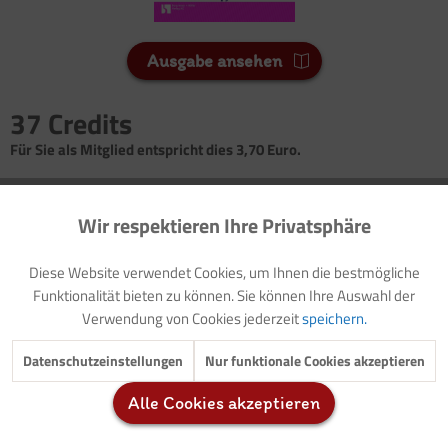
Ausgabe ansehen
37 Credits
Für Sie als Mitglied entspricht dies 3,70 Euro.
Seitenanzahl
Wir respektieren Ihre Privatsphäre
5
Aktiv
Funktionale
Diese Website verwendet Cookies, um Ihnen die bestmögliche
Vorwort: Dimensionen und Erfahrungsfeld
Inaktiv
Marketing
Funktionalität bieten zu können. Sie können Ihre Auswahl der
Vorlage: Elternbrief
Verwendung von Cookies jederzeit
speichern.
Gestaltungstipp: Emmas Ecke
Geschichte: Emma geht in den Kindergarten
Inaktiv
Tracking
Datenschutzeinstellungen
Nur funktionale Cookies akzeptieren
Buchtipps
Geschichte: So sehe ich aus
Alle Cookies akzeptieren
Inaktiv
Service
Selbsterfahrung: Spiegelbetrachtung
Fingerspiel: Mein Kopf