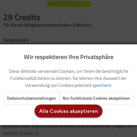
29 Credits
Für Sie als Mitglied entspricht dies 2,90 Euro.
Seitenanzahl
4
Wir respektieren Ihre Privatsphäre
Aktiv
Funktionale
Einführung/ Gestaltungsanregung: Ich-bin-ich-Buch
Diese Website verwendet Cookies, um Ihnen die bestmögliche
Gestaltungsanregungen: Fußspuren und Fingerabdrücke
Inaktiv
Marketing
Funktionalität bieten zu können. Sie können Ihre Auswahl der
Tattoo
Verwendung von Cookies jederzeit
speichern.
Würfelspiel: Entdecke deinen Körper
Lernspiel: Welches Organ gehört wohin?
Inaktiv
Tracking
Datenschutzeinstellungen
Nur funktionale Cookies akzeptieren
Woher komme ich? Was macht mich als Person aus? Was
Alle Cookies akzeptieren
Inaktiv
Service
unterscheidet mich vom anderen Geschlecht? Dies sind häufig
gestellte, aber zugleich auch sensibel zu beantwortende Fragen. Im
Heftteil "Das bin ic ...