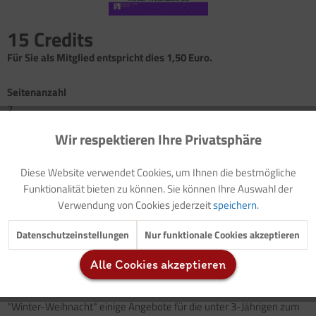
15 Credits
Für Sie als Mitglied entspricht dies 1,50 Euro.
Seitenanzahl
2
Wir respektieren Ihre Privatsphäre
Aktiv
Funktionale
Bastelanregung: Sternengirlande
Gedicht: Tannenzweig
(mit Audiodatei)
Diese Website verwendet Cookies, um Ihnen die bestmögliche
Rezept: Ausstechplätzchen
Inaktiv
Marketing
Funktionalität bieten zu können. Sie können Ihre Auswahl der
Spiele: Wer sucht, der findet!
Verwendung von Cookies jederzeit
speichern.
Das Zauberstöckchen
Inaktiv
Tracking
Die Bärenjagd
Datenschutzeinstellungen
Nur funktionale Cookies akzeptieren
Alle Cookies akzeptieren
Auch die Kleinsten haben großen Spaß am Winter und der
Inaktiv
Service
Weihnachtszeit, aus diesem Grund finden sich in diesem Heftteil
"Winter-Weihnacht" einige Angebote für die unter 3-Jährigen zum