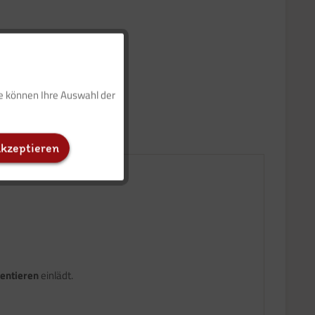
Aktiv
ie können Ihre Auswahl der
Inaktiv
akzeptieren
Inaktiv
Inaktiv
entieren
einlädt.