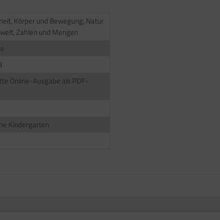
eit, Körper und Bewegung, Natur
welt, Zahlen und Mengen
re
8
te Online-Ausgabe als PDF-
ne Kindergarten