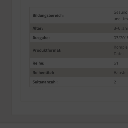
Gesundh
Bildungsbereich:
und Um
Alter:
3-6 Jah
Ausgabe:
03/201
Komplet
Produktformat:
Datei.
Reihe:
61
Reihentitel:
Baustei
Seitenanzahl:
2