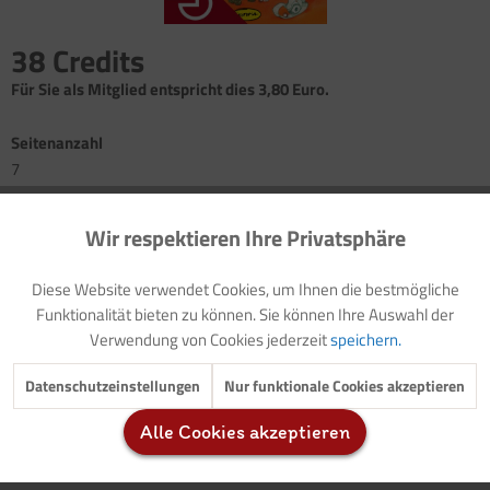
38 Credits
Für Sie als Mitglied entspricht dies 3,80 Euro.
Seitenanzahl
7
Körpererfahrung: Gerätelandschaft
Wir respektieren Ihre Privatsphäre
Aktiv
Funktionale
Körpererfahrung: Rollbretter
Diese Website verwendet Cookies, um Ihnen die bestmögliche
Inaktiv
Marketing
Funktionalität bieten zu können. Sie können Ihre Auswahl der
Verwendung von Cookies jederzeit
speichern.
Die
ganzheitliche Förderung
ist in der
Motopädagogik
von
Inaktiv
Tracking
Datenschutzeinstellungen
Nur funktionale Cookies akzeptieren
entscheidender Bedeutung.
Alle Cookies akzeptieren
Der vorliegende Buchteil umfasst
zwei motopädagogische
Inaktiv
Service
Einheiten
, bei denen die Körpererfahrung im ...