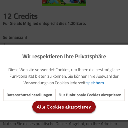
12 Credits
Für Sie als Mitglied entspricht dies 1,20 Euro.
Seitenanzahl
2
Wir respektieren Ihre Privatsphäre
Aktiv
Funktionale
Vorwort: Krippenkinder lernen mit Kopf, Herz und Hand und mit
allen Sinnen
Diese Website verwendet Cookies, um Ihnen die bestmögliche
Einleitung: Frühling
Inaktiv
Marketing
Funktionalität bieten zu können. Sie können Ihre Auswahl der
Bewegungsimpulse: Vergnügte Tiere im Frühling
Verwendung von Cookies jederzeit
speichern.
Inaktiv
Tracking
Datenschutzeinstellungen
Nur funktionale Cookies akzeptieren
Vergnügte
Tiere im
Frühling
: Da dieses Thema sich hervorragend
mit Bewegung kombinieren lässt, werden in diesem Heftteil
Alle Cookies akzeptieren
Inaktiv
Service
verschiedene
Bewegungsimpulse
zu den Themen ...
Nutzen Sie dieses praktische Online-Angebot, um Ihre Arbeit im