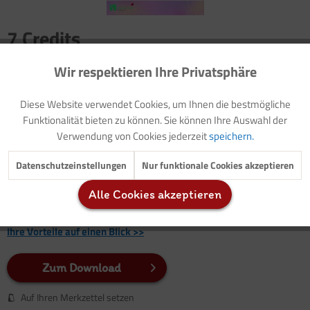
7 Credits
Für Sie als Mitglied entspricht dies 0,70 Euro.
Wir respektieren Ihre Privatsphäre
Aktiv
Funktionale
Seitenanzahl
Diese Website verwendet Cookies, um Ihnen die bestmögliche
1
Inaktiv
Marketing
Funktionalität bieten zu können. Sie können Ihre Auswahl der
Verwendung von Cookies jederzeit
speichern.
Bei der Beschäftigung mit Englisch im Kindergarten werden die
Kinder nicht daran denken, sie müssten (z. B. Englisch) lernen,
Inaktiv
Tracking
Datenschutzeinstellungen
Nur funktionale Cookies akzeptieren
vielmehr wird ihnen diese Aussicht wie der Schlüssel zu einer
fremden Welt ...
Alle Cookies akzeptieren
Inaktiv
Service
Ihre Vorteile auf einen Blick >>
Zum Download
Auf Ihren Merkzettel setzen