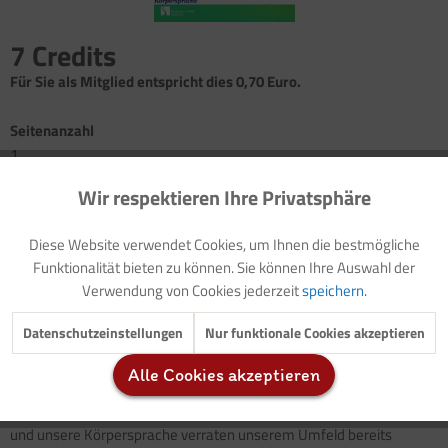
7 Credits
Für Sie als Mitglied entspricht dies 0,70 Euro.
Seitenanzahl
1
Wir respektieren Ihre Privatsphäre
Aktiv
Funktionale
Vorwort: Thematische Einführung
Vorlage: Elternbrief (mit Modellzielen)
Diese Website verwendet Cookies, um Ihnen die bestmögliche
Spracherziehung: Auch der Körper spricht
Inaktiv
Marketing
Funktionalität bieten zu können. Sie können Ihre Auswahl der
Schattenbilder
Verwendung von Cookies jederzeit
speichern.
Schattenspiel
Inaktiv
Tracking
Buchtipp
Datenschutzeinstellungen
Nur funktionale Cookies akzeptieren
Alle Cookies akzeptieren
Über unsere fünf Sinne kommunizieren wir mit unserem Umfeld. Es
Inaktiv
Service
kommt jedoch ein wesentlicher Aspekt hinzu. Unsere Körperhaltung
und unsere Körpersprache verraten unserem Umfeld bereits