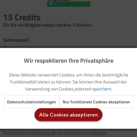
15 Credits
Für Sie als Mitglied entspricht dies 1,50 Euro.
Seitenanzahl
2
Wir respektieren Ihre Privatsphäre
Aktiv
Funktionale
Information: Nationalflagge und Fahnengruß
(mit Poster)
Buchtipp
Diese Website verwendet Cookies, um Ihnen die bestmögliche
Bastel- und Gestaltungsanregung: Fahnen selbst herstellen
Inaktiv
Marketing
Funktionalität bieten zu können. Sie können Ihre Auswahl der
Fingerspiel: Flaggen im Wind
Verwendung von Cookies jederzeit
speichern.
Informationen: Flaggen in der Schifffahrt/Flaggen zur Zeit der
Inaktiv
Tracking
Piraterie
Datenschutzeinstellungen
Nur funktionale Cookies akzeptieren
Alle Cookies akzeptieren
Flaggen sind international bekannt. Die drei- oder viereckigen
Inaktiv
Service
Tuchstücke mit der charakteristischen Bild- oder
Farbzusammensetzung als Kennzeichen von Staaten,