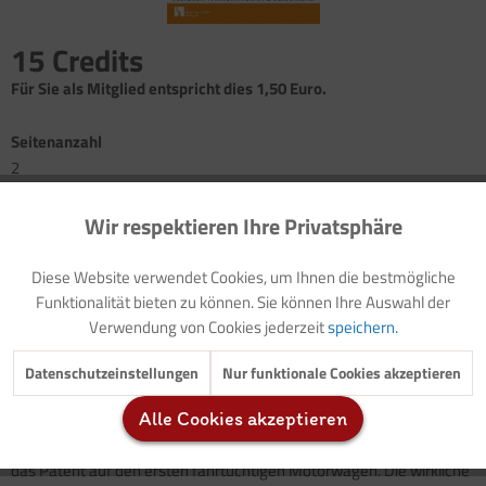
15 Credits
Für Sie als Mitglied entspricht dies 1,50 Euro.
Seitenanzahl
2
Wir respektieren Ihre Privatsphäre
Aktiv
Funktionale
Vorwort: Thematische Einführung (mit Dimensionen und
Erfahrungsfeld)
Diese Website verwendet Cookies, um Ihnen die bestmögliche
Vorlage: Elternbrief (Modellziele)
Inaktiv
Marketing
Funktionalität bieten zu können. Sie können Ihre Auswahl der
vielfältige Projektideen
Verwendung von Cookies jederzeit
speichern.
Lied: Freundschaftslied
(mit Audiodatei)
Information: Deutschlands Erfindungen - das erste Auto
Inaktiv
Tracking
Datenschutzeinstellungen
Nur funktionale Cookies akzeptieren
Spielanregung: Autowettrennen
Alle Cookies akzeptieren
Inaktiv
Service
Am 29. Januar 1886 erhielt Carl Benz vom Kaiserlichen Patentamt
das Patent auf den ersten fahrtüchtigen Motorwagen. Die wirkliche