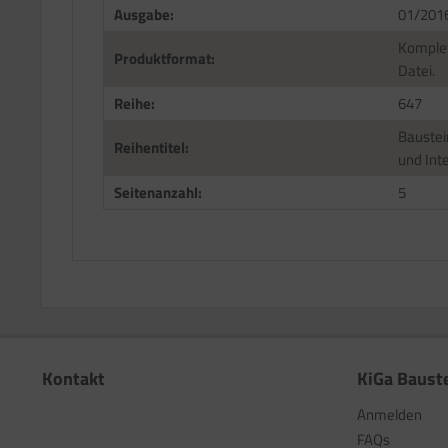
Ausgabe:
01/201
Komplet
Produktformat:
Datei.
Reihe:
647
Baustei
Reihentitel:
und Int
Seitenanzahl:
5
Kontakt
KiGa Baust
Anmelden
FAQs