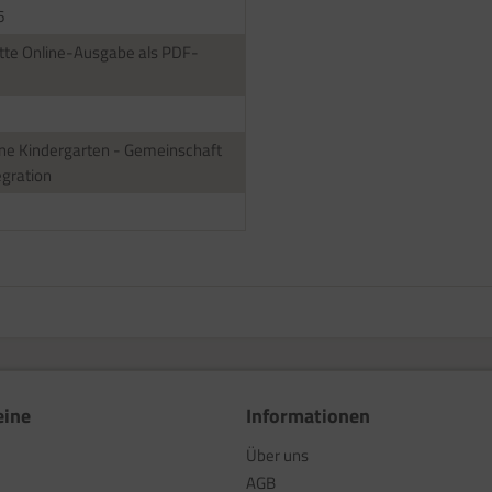
6
te Online-Ausgabe als PDF-
ne Kindergarten - Gemeinschaft
egration
eine
Informationen
Über uns
AGB