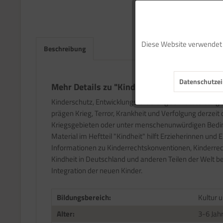
Funktionale
Diese Website verwendet C
Beschreibung
Marketing
Datenschutzei
Tracking
Mehr Details zu "Kindheit"
Kinderschutz, Entwicklungsförderung sowie altersange
prägen Krieg, Terror, Krankheit und Verfolgung derzeit 
Service
Kriegsgebieten oder unter menschenunwürdigen Beding
Material im Heftteil "Kindheit" hilft Erzieherinnen und
Informationen zu Kinderrechtskonventionen, Kinderrec
Kindheit in Deutschland und anderen Teilen der Welt b
Integration der neuen Kinder.
Bildungsbereich:
Kultur 
Alter:
3-6 Jah