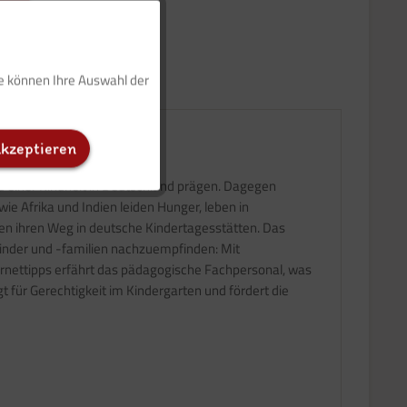
Aktiv
ie können Ihre Auswahl der
Inaktiv
akzeptieren
Inaktiv
d einer Kindheit in Deutschland prägen. Dagegen
ie Afrika und Indien leiden Hunger, leben in
Inaktiv
en ihren Weg in deutsche Kindertagesstätten. Das
gskinder und -familien nachzuempfinden: Mit
ernettipps erfährt das pädagogische Fachpersonal, was
 für Gerechtigkeit im Kindergarten und fördert die