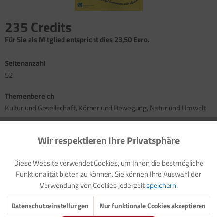
235 Credits
Für Sie als Mitglied entspricht dies 23,50 Euro.
Seitenanzahl
52
Themenbereich
Kultur und Gesellschaft, Körper und Bewegung, Natur und Umwelt
Themen dieser Online-Ausgabe
Wir respektieren Ihre Privatsphäre
Aktiv
Funktionale
Projektideen und Arbeitsmaterial im Kindergarten zum Thema
Diese Website verwendet Cookies, um Ihnen die bestmögliche
Inaktiv
Marketing
"Fahrrad"/Fahrzeuge"
Funktionalität bieten zu können. Sie können Ihre Auswahl der
Auch für die Verkehrserziehung geeignet
Verwendung von Cookies jederzeit
speichern.
Und viele weitere Angebote...
Inaktiv
Tracking
Datenschutzeinstellungen
Nur funktionale Cookies akzeptieren