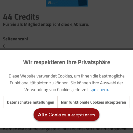
44 Credits
Für Sie als Mitglied entspricht dies 4,40 Euro.
Seitenanzahl
6
Wir respektieren Ihre Privatsphäre
Aktiv
Funktionale
Maifeiern im Kindergarten: Nächtliches Maifest,
Walpurgisnacht
Diese Website verwendet Cookies, um Ihnen die bestmögliche
Spiellied: Wir feiern heut'
(mit Audiodatei)
Inaktiv
Marketing
Funktionalität bieten zu können. Sie können Ihre Auswahl der
Spiel: Maien suchen
Verwendung von Cookies jederzeit
speichern.
5 Rezepte für ein Maifest
Gedicht: Muttertag
Inaktiv
Tracking
Datenschutzeinstellungen
Nur funktionale Cookies akzeptieren
... und viele weitere Angebote!
Alle Cookies akzeptieren
Inaktiv
Service
Die Nacht zum 1. Mai ist eine besondere: In vielen Gegenden
werden Maibäume aufgestellt. Ihre Lebenskraft und Fruchtbarkeit