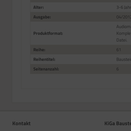
Alter:
3-6 Jah
Ausgabe:
04/201
Audioma
Produktformat:
Komplet
Datei.
Reihe:
61
Reihentitel:
Baustei
Seitenanzahl:
6
Kontakt
KiGa Baust