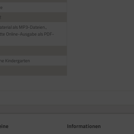
re
2
terial als MP3-Dateien.,
te Online-Ausgabe als PDF-
ne Kindergarten
eine
Informationen