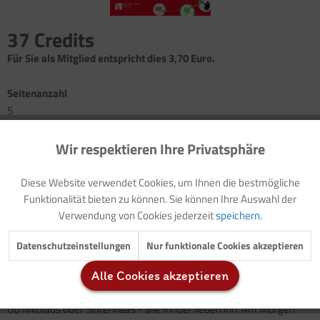
37 Credits
Für Sie als Mitglied entspricht dies 3,70 Euro.
Seitenanzahl
5
Wir respektieren Ihre Privatsphäre
Aktiv
Funktionale
Gedicht: Der Wi-Wa-Winter
(mit Audiodatei)
Fingerspiel: Aus dem Fenster schau ich raus
(mit Audiodatei)
Diese Website verwendet Cookies, um Ihnen die bestmögliche
Information: Nikolaus
Inaktiv
Marketing
Funktionalität bieten zu können. Sie können Ihre Auswahl der
Würfelspiel: Nikolausstiefel
Verwendung von Cookies jederzeit
speichern.
Gestaltungsanregung: Von Nikoläusen, Engeln und
Schneemännern (mit Schablonen)
Inaktiv
Tracking
Datenschutzeinstellungen
Nur funktionale Cookies akzeptieren
Laut- und Zuordnungsübung: Mit welchem Buchstaben
beginnen die Dinge?
Alle Cookies akzeptieren
Inaktiv
Service
Ob Nikolaus oder Sinterklaas - alle Kinder lieben ihn. Am Morgen