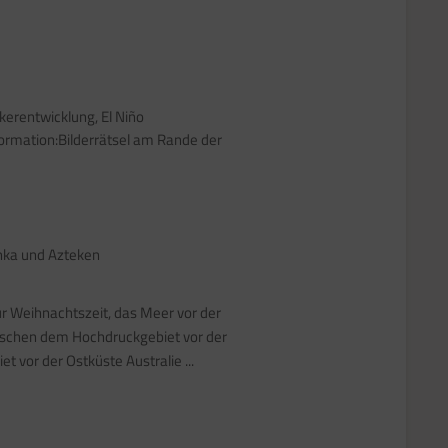
kerentwicklung, El Niño
ormation:Bilderrätsel am Rande der
Inka und Azteken
zur Weihnachtszeit, das Meer vor der
schen dem Hochdruckgebiet vor der
 vor der Ostküste Australie ...