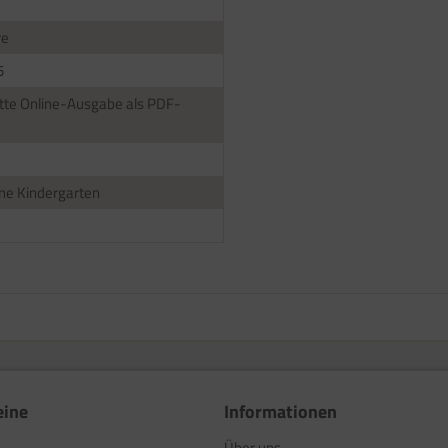
re
5
te Online-Ausgabe als PDF-
ne Kindergarten
eine
Informationen
Über uns