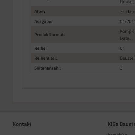
Umwelt
Alter:
3-6 Jah
Ausgabe:
01/201
Komplet
Produktformat:
Datei.
Reihe:
61
Reihentitel:
Baustei
Seitenanzahl:
3
Kontakt
KiGa Baust
Anmelden