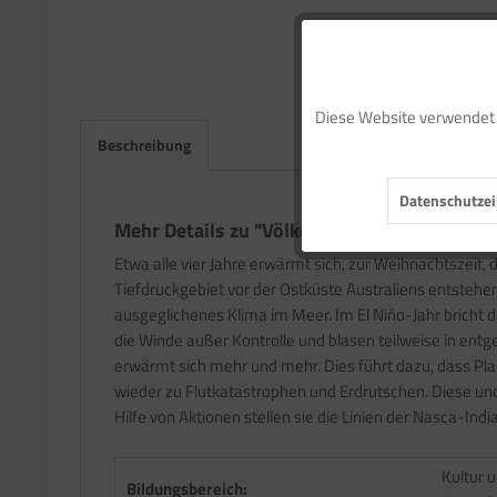
Funktionale
Diese Website verwendet C
Marketing
Beschreibung
Datenschutzei
Tracking
Mehr Details zu "Völker in Amerika"
Etwa alle vier Jahre erwärmt sich, zur Weihnachtszei
Service
Tiefdruckgebiet vor der Ostküste Australiens entsteh
ausgeglichenes Klima im Meer. Im El Niño-Jahr bricht 
die Winde außer Kontrolle und blasen teilweise in e
erwärmt sich mehr und mehr. Dies führt dazu, dass P
wieder zu Flutkatastrophen und Erdrutschen. Diese und 
Hilfe von Aktionen stellen sie die Linien der Nasca-I
Kultur 
Bildungsbereich: