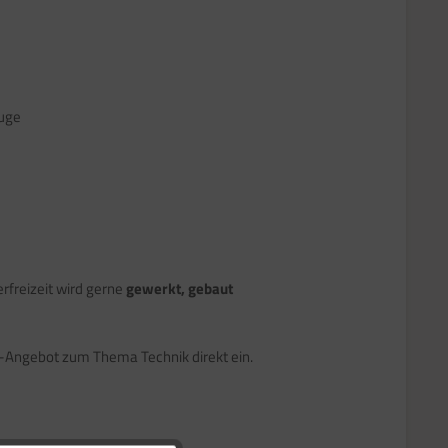
euge
rfreizeit wird gerne
gewerkt, gebaut
e-Angebot zum Thema Technik direkt ein.