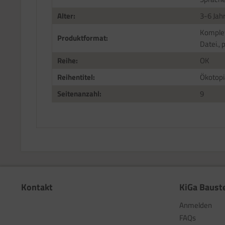
Alter:
3-6 Jah
Komplet
Produktformat:
Datei., 
Reihe:
OK
Reihentitel:
Ökotopi
Seitenanzahl:
9
Kontakt
KiGa Baust
Anmelden
FAQs