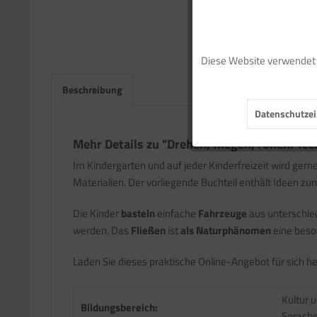
Funktionale
Diese Website verwendet C
Marketing
Beschreibung
Datenschutzei
Tracking
Mehr Details zu "Drehen, fliegen, rollen: Tec
Service
Im Kindergarten und auf jeder Kinderfreizeit wird gern
Materialien. Der vorliegende Buchteil enthält Ideen zum
Die Kinder
basteln
einfache
Fahrzeuge
aus unterschied
werden. Das
Fließen
ist
als Naturphänomen
eine beso
Laden Sie dieses praktische Online-Angebot für sich he
Kultur u
Bildungsbereich:
Sprach