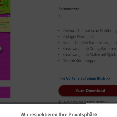
Seitenanzahl
2
Vorwort: Thematische Einführun
Vorlage: Elternbrief
Geschichte: Der Farbenkönig und
Kreativangebot: Orangefarbener
Kreativangebot: Malen mit Spiel
Rezept: Kürbissuppe
Ihre Vorteile auf einen Blick >>
Zum Download
Auf Ihren Merkzettel setzen
Wir respektieren Ihre Privatsphäre