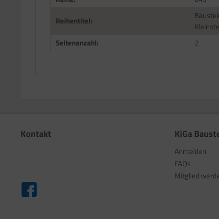
Baustei
Reihentitel:
Kleinst
Seitenanzahl:
2
Kontakt
KiGa Baust
Anmelden
FAQs
Mitglied werd