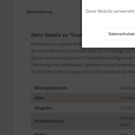
Diese Website verwendet C
Beschreibung
Marketing
Datenschutzei
Mehr Details zu "Orange"
Tracking
Mit Farben zu experimentieren, damit zu malen und kre
die mit Erdfarben entstanden sind. Die Grundlage der 
Service
Später kamen anorganische Farbstoffe und Pigmente hi
Stimmung und symbolisiert Optimismus und Lebensfreud
die Welt der Farbe Orange und ein Rezept lässt die Kl
Bildungsbereich:
Kunst u
Alter:
0-3 Jah
Ausgabe:
02/201
Komplet
Produktformat:
Datei.
Reihe:
645