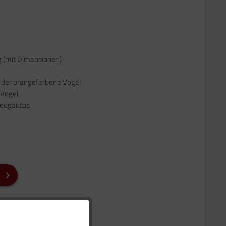
g (mit Dimensionen)
 der orangefarbene Vogel
 Vogel
zeugautos
Aktiv