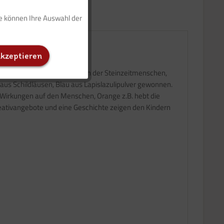
ie können Ihre Auswahl der
Inaktiv
akzeptieren
Inaktiv
r einmal die Höhlenzeichnungen der Steinzeitmenschen,
aus Schildläusen, Blau aus Lapislazulipulver gewonnen.
Inaktiv
 Wirkungen auf den Menschen, Orange z.B. hebt die
reativangebote und eine Geschichte zeigen den Kindern