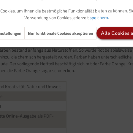
ookies, um Ihnen die bestmögliche Funktionalität bieten zu können. S
Verwendung von Cookies jederzeit
speichern.
nstellungen
Nur funktionale Cookies akzeptieren
Alle Cookies 
ativ tätig zu werden, begleitet uns seit jeher, betrachtet man sich nu
Farben bestand anfangs aus Naturstoff en. So wurde Rot beispielsweise 
nzu, die chemisch hergestellt wurden. Farben haben unterschiedliche
e. Der vorliegende Heftteil beschäftigt sich mit der Farbe Orange. K
einen die Farbe Orange sogar schmecken.
nd Kreativität, Natur und Umwelt
re
1
te Online-Ausgabe als PDF-