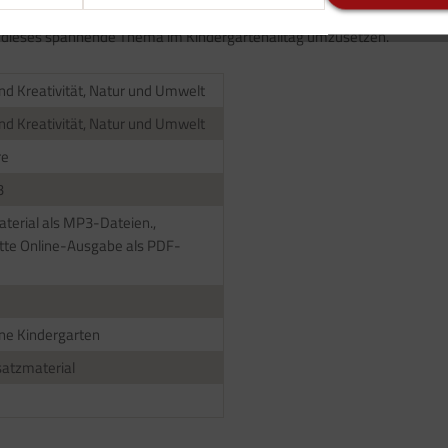
ben den Charme des unperfekten, sie lassen sich individuell und mehrd
m dieses spannende Thema im Kindergartenalltag umzusetzen.
nd Kreativität, Natur und Umwelt
nd Kreativität, Natur und Umwelt
re
3
terial als MP3-Dateien.,
te Online-Ausgabe als PDF-
ne Kindergarten
atzmaterial