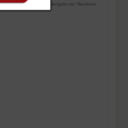
eutig einsetzen. In der neuen Ausgabe von "Bausteine
Inaktiv