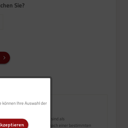
chen Sie?
Aktiv
ie können Ihre Auswahl der
Inaktiv
Kindergarten zu arbeiten. Sie sind als
akzeptieren
erbild aus Tonpapier, das nur nach einer bestimmten
Inaktiv