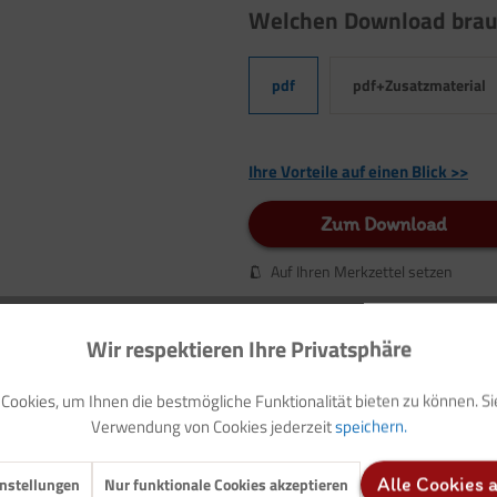
Welchen Download brau
pdf
pdf+Zusatzmaterial
Ihre Vorteile auf einen Blick >>
Zum Download
Auf Ihren Merkzettel setzen
Wir respektieren Ihre Privatsphäre
ookies, um Ihnen die bestmögliche Funktionalität bieten zu können. S
lltagsmaterialien"
Verwendung von Cookies jederzeit
speichern.
ind eine gute Möglichkeit, prozessorientiert künstlerisch mit Kindern im 
nstellungen
Nur funktionale Cookies akzeptieren
Alle Cookies 
et, nicht klar umrissen und nicht in sich geschlossen wie z.B. ein Fenst