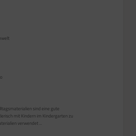
mwelt
ro
Alltagsmaterialien sind eine gute
tlerisch mit Kindern im Kindergarten zu
terialien verwendet ...