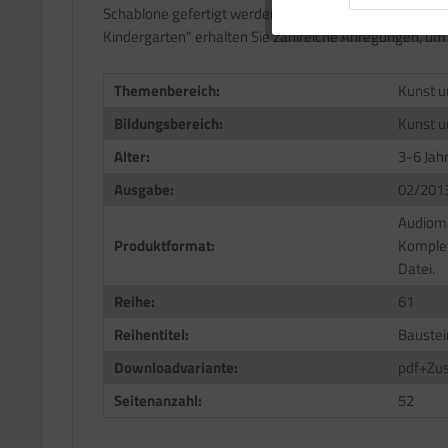
Schablone gefertigt werden kann. Diese Materialien ha
Kindergarten" erhalten Sie zahlreiche Anregungen, u
Service
Themenbereich:
Kunst u
Bildungsbereich:
Kunst u
Alter:
3-6 Jah
Ausgabe:
02/201
Audioma
Produktformat:
Komplet
Datei.
Reihe:
61
Reihentitel:
Baustei
Downloadvariante:
pdf+Zus
Seitenanzahl:
52