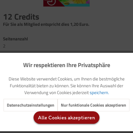
12 Credits
Für Sie als Mitglied entspricht dies 1,20 Euro.
Seitenanzahl
2
Bild: Der Frühling ist da!
Wir respektieren Ihre Privatsphäre
Aktiv
Funktionale
Bastelanleitung: Tulpen auf der Fensterbank
Anleitung zur Herstellung der Schablonen
Diese Website verwendet Cookies, um Ihnen die bestmögliche
Schablone
Inaktiv
Marketing
Funktionalität bieten zu können. Sie können Ihre Auswahl der
Verwendung von Cookies jederzeit
speichern.
Inaktiv
Tracking
Datenschutzeinstellungen
Nur funktionale Cookies akzeptieren
Tulpen auf der Fensterbank: Auch wenn der
Frühling
draußen noch
Alle Cookies akzeptieren
so gar nicht kommen mag, im Wohnzimmer auf der Fensterbank
Inaktiv
Service
kehrt er schon einmal ein.