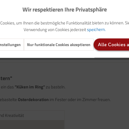
Wir respektieren Ihre Privatsphäre
Ihre Vorteile auf einen Blick >>
ookies, um Ihnen die bestmögliche Funktionalität bieten zu können. S
Zum Download
Verwendung von Cookies jederzeit
speichern.
Auf Ihren Merkzettel setzen
nstellungen
Nur funktionale Cookies akzeptieren
Alle Cookies 
stern"
 ein das
"Küken im Ring"
zu basteln.
gebastelte
Osterdekoration
im Fester oder im Zimmer freuen.
nd Kreativität