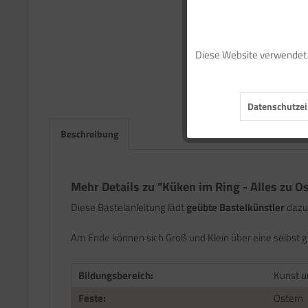
Funktionale
Diese Website verwendet C
Marketing
Datenschutzei
Tracking
Beschreibung
Service
Mehr Details zu "Küken im Ring - Alles zu O
Diese Bastelanleitung lädt
geübte Bastelkünstler
dazu
Am Ende können sich Groß und Klein über eine selbst 
Bildungsbereich:
Kunst u
Feste:
Ostern