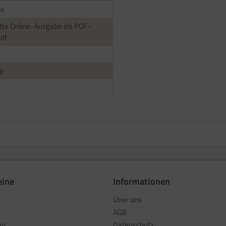
re
te Online-Ausgabe als PDF-
pdf
a
eine
Informationen
Über uns
AGB
en
Datenschutz