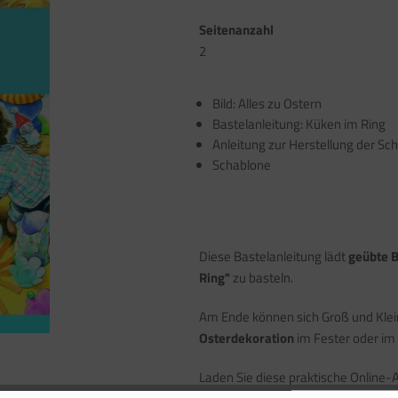
Seitenanzahl
2
Bild: Alles zu Ostern
Bastelanleitung: Küken im Ring
Anleitung zur Herstellung der Sc
Schablone
Diese Bastelanleitung lädt
geübte B
Ring"
zu basteln.
Am Ende können sich Groß und Klein
Osterdekoration
im Fester oder im
Laden Sie diese praktische Online-A