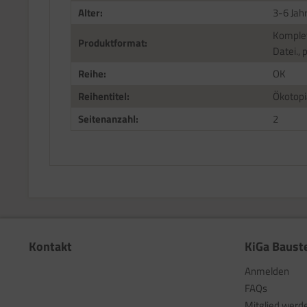
Alter:
3-6 Jah
Komplet
Produktformat:
Datei., 
Reihe:
OK
Reihentitel:
Ökotopi
Seitenanzahl:
2
Kontakt
KiGa Baust
Anmelden
FAQs
Mitglied werd