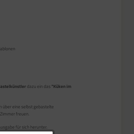
hablonen
astelkünstler
dazu ein das
"Küken im
 über eine selbst gebastelte
 Zimmer freuen.
usgabe für sich herunter.