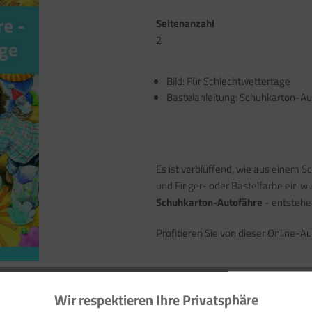
Seitenanzahl
2
Bild: Für Schlechtwettertage
Bastelanleitung: Schuhkarton-Au
Es ist verblüffend, wie aus einem 
und Finger- oder Bastelfarbe ein w
Schuhkarton-Autofähre
- entstehe
Profitieren Sie von dieser Online-A
Ihre Vorteile auf einen Blick >>
Wir respektieren Ihre Privatsphäre
Zum Download