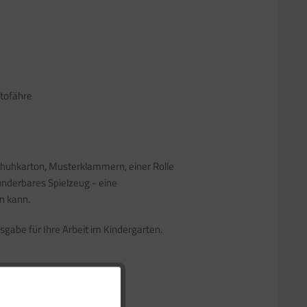
tofähre
Schuhkarton, Musterklammern, einer Rolle
underbares Spielzeug - eine
n kann.
usgabe für Ihre Arbeit im Kindergarten.
Aktiv