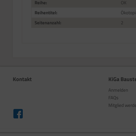
Reihe:
OK
Reihentitel:
Ökotopi
Seitenanzahl:
2
Kontakt
KiGa Baust
Anmelden
FAQs
Mitglied werd