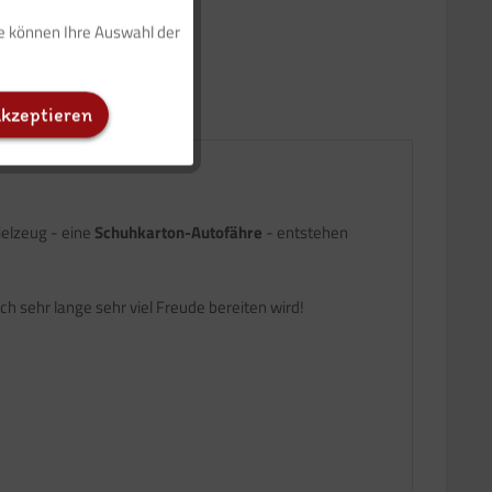
ie können Ihre Auswahl der
Inaktiv
akzeptieren
Inaktiv
Inaktiv
ielzeug - eine
Schuhkarton-Autofähre
- entstehen
ich sehr lange sehr viel Freude bereiten wird!