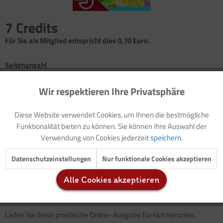
7 Credits
Für Sie als Mitglied entspricht dies 0,70 Euro.
Seitenanzahl
1
Wir respektieren Ihre Privatsphäre
Aktiv
Funktionale
Bild: Für Schlechtwettertage
Diese Website verwendet Cookies, um Ihnen die bestmögliche
Bastelanleitung: Wackelrabe
Inaktiv
Marketing
Funktionalität bieten zu können. Sie können Ihre Auswahl der
Verwendung von Cookies jederzeit
speichern.
Inaktiv
Tracking
Datenschutzeinstellungen
Nur funktionale Cookies akzeptieren
Ein Wackelrabe - ist das nicht ein lustiges schwarzes Federvieh? Die
Alle Cookies akzeptieren
Anleitung
lädt ein, aus Bierdeckeln, Bastelfarbe und
Inaktiv
Service
Musterklammern einen Wackelraben zu gestalten.
Laden Sie diese praktische Online-Ausgabe für sich herunter.