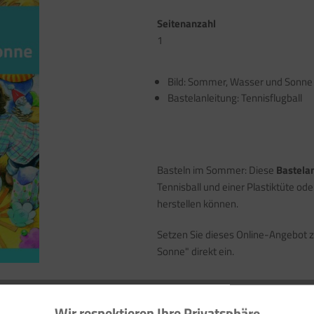
Seitenanzahl
1
Bild: Sommer, Wasser und Sonne
Bastelanleitung: Tennisflugball
Basteln im Sommer: Diese
Bastela
Tennisball und einer Plastiktüte od
herstellen können.
Setzen Sie dieses Online-Angebo
Sonne" direkt ein.
Ihre Vorteile auf einen Blick >>
Wir respektieren Ihre Privatsphäre