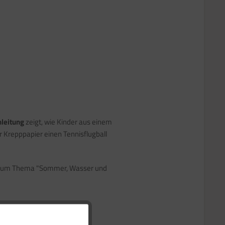
nleitung
zeigt, wie Kinder aus einem
er Krepppapier einen Tennisflugball
t zum Thema "Sommer, Wasser und
Aktiv