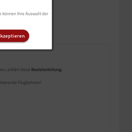
ie können Ihre Auswahl der
Inaktiv
akzeptieren
Inaktiv
Inaktiv
en, erklärt diese
Bastelanleitung.
zinierende Flugbahnen!