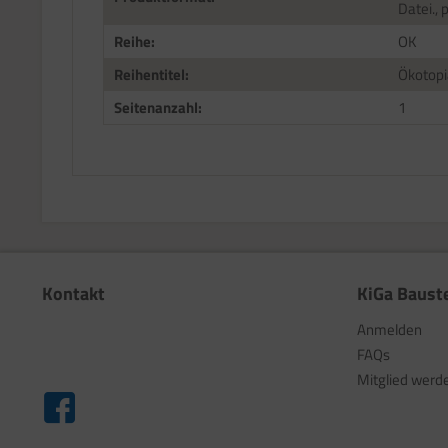
Datei., 
Reihe:
OK
Reihentitel:
Ökotopi
Seitenanzahl:
1
Kontakt
KiGa Baust
Anmelden
FAQs
Mitglied werd