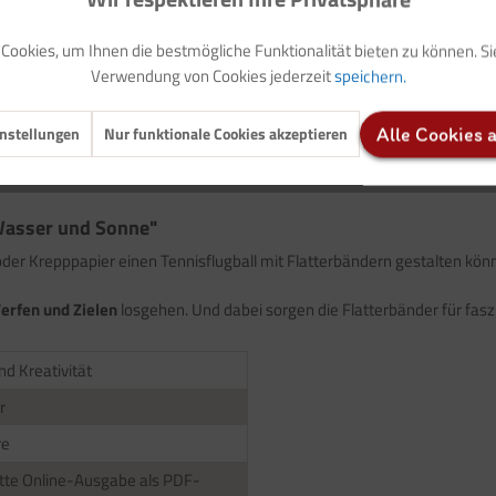
Zum Download
ookies, um Ihnen die bestmögliche Funktionalität bieten zu können. S
Auf Ihren Merkzettel setzen
Verwendung von Cookies jederzeit
speichern.
nstellungen
Nur funktionale Cookies akzeptieren
Alle Cookies 
 Wasser und Sonne"
oder Krepppapier einen Tennisflugball mit Flatterbändern gestalten könn
erfen und Zielen
losgehen. Und dabei sorgen die Flatterbänder für fas
nd Kreativität
r
re
te Online-Ausgabe als PDF-