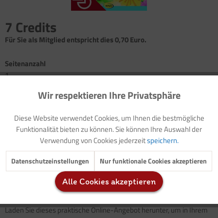
7 Credits
Für Sie als Mitglied entspricht dies 0,70 Euro.
Seitenanzahl
1
Wir respektieren Ihre Privatsphäre
Aktiv
Funktionale
Bild: Alles für die Weihnachtsfeiertage
Bastelanleitung: Kleine Engelchen
Diese Website verwendet Cookies, um Ihnen die bestmögliche
Inaktiv
Marketing
Funktionalität bieten zu können. Sie können Ihre Auswahl der
Verwendung von Cookies jederzeit
speichern.
Inaktiv
Tracking
Datenschutzeinstellungen
Nur funktionale Cookies akzeptieren
Wie aus Pfeifenputzerdraht, einer Wattekugel, weißer Stoffspitze,
Goldpapier und Watte ein
niedliches kleines Engelchen
entsteht,
Alle Cookies akzeptieren
Inaktiv
zeigt diese
Bastelanleitung.
Service
Laden Sie dieses praktische Online-Angebot herunter, um in Ihrem