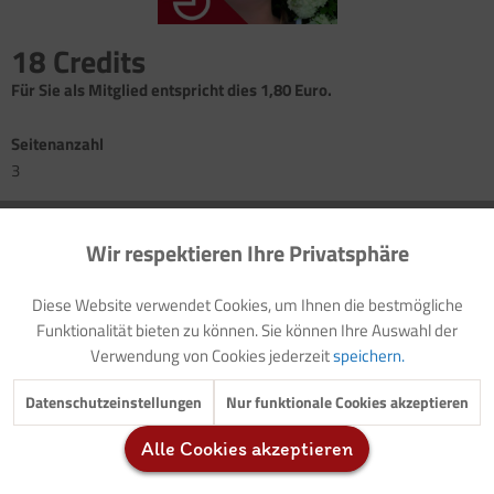
18 Credits
Für Sie als Mitglied entspricht dies 1,80 Euro.
Seitenanzahl
3
Einleitung: Die Tulpen blühen
Wir respektieren Ihre Privatsphäre
Aktiv
Funktionale
Kreativangebot: Bunte Frühlingsblumen
Einleitung: Zilly Zitronenfalter flattert durch die Lüfte
Diese Website verwendet Cookies, um Ihnen die bestmögliche
Kreativangebot: Schöne Schmetterlinge
Inaktiv
Marketing
Funktionalität bieten zu können. Sie können Ihre Auswahl der
Einleitung: Berta Blindschleiche beim Sonnenbaden
Verwendung von Cookies jederzeit
speichern.
Kreativangebot: Lustige Papierschlangen
Inaktiv
Tracking
Datenschutzeinstellungen
Nur funktionale Cookies akzeptieren
Alle Cookies akzeptieren
Inaktiv
Service
Der vorliegende Buchteil enthält
drei verschiedene