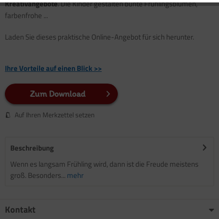
Kreativangebote
. Die Kinder gestalten bunte Frühlingsblumen,
farbenfrohe ...
Laden Sie dieses praktische Online-Angebot für sich herunter.
Ihre Vorteile auf einen Blick >>
Zum Download
Auf Ihren Merkzettel setzen
Beschreibung
Wenn es langsam Frühling wird, dann ist die Freude meistens
groß. Besonders...
mehr
Kontakt