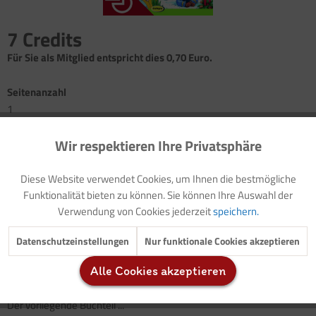
7 Credits
Für Sie als Mitglied entspricht dies 0,70 Euro.
Seitenanzahl
1
Wir respektieren Ihre Privatsphäre
Aktiv
Funktionale
Vorwort: Krippenkinder lernen mit Kopf, Herz und Hand und mit
allen Sinnen
Diese Website verwendet Cookies, um Ihnen die bestmögliche
Einleitung: Herbst
Inaktiv
Marketing
Funktionalität bieten zu können. Sie können Ihre Auswahl der
Kreativangebot: Blätterwurm
Verwendung von Cookies jederzeit
speichern.
Inaktiv
Tracking
Mit
Naturmaterialien
wie Blättern und Kastanien kann
gespielt,
Datenschutzeinstellungen
Nur funktionale Cookies akzeptieren
hantiert und gebastelt
werden. Sie unterscheiden sich alle in Form,
Alle Cookies akzeptieren
Farbe und Eigenschaften.
Inaktiv
Service
Der vorliegende Buchteil ...