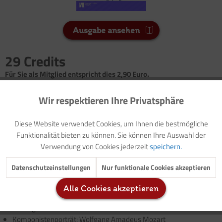
Ausgabe ansehen
29 Credits
Für Sie als Mitglied entspricht dies 2,90 Euro.
Seitenanzahl
Wir respektieren Ihre Privatsphäre
Aktiv
Funktionale
4
Diese Website verwendet Cookies, um Ihnen die bestmögliche
Inaktiv
Marketing
Funktionalität bieten zu können. Sie können Ihre Auswahl der
Vorwort: Thematische Einführung (mit Modellzielen und Buch-
Verwendung von Cookies jederzeit
speichern.
Tipps)
Lied: Der Vogelfänger bin ich ja
(mit Audiodatei)
Inaktiv
Tracking
Datenschutzeinstellungen
Nur funktionale Cookies akzeptieren
Instrumenteninformation: Die Panflöte
Kopiervorlage: Kleine Tonleiter
(mit Audiodatei)
Alle Cookies akzeptieren
Inaktiv
Service
Bewegungsspiel: Die Vögel
Hintergrundinformation: Die Zauberflöte
Komponistenporträt: Wolfgang Amadeus Mozart