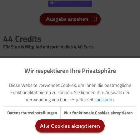
Ausgabe ansehen
44 Credits
Für Sie als Mitglied entspricht dies 4,40 Euro.
Seitenanzahl
Wir respektieren Ihre Privatsphäre
6
Aktiv
Funktionale
Diese Website verwendet Cookies, um Ihnen die bestmögliche
Vorwort: Thematische Einführung (mit Modellzielen)
Inaktiv
Marketing
Funktionalität bieten zu können. Sie können Ihre Auswahl der
Gesprächsimpuls: Vom Ringlein und von olympischen Ringen
Verwendung von Cookies jederzeit
speichern.
Gestaltungsanregung: Olympische Ringe
Bewegungsgeschichte: Im Olympiastadion
Inaktiv
Tracking
Datenschutzeinstellungen
Nur funktionale Cookies akzeptieren
Gestaltungsanregung: Medaillen
Bewegungsübung: Lebe deine Leidenschaft
Alle Cookies akzeptieren
Inaktiv
Service
Hintergrundinfo: Olympische Ringe und Fahnen
Gestaltungsanregung: Fahnen