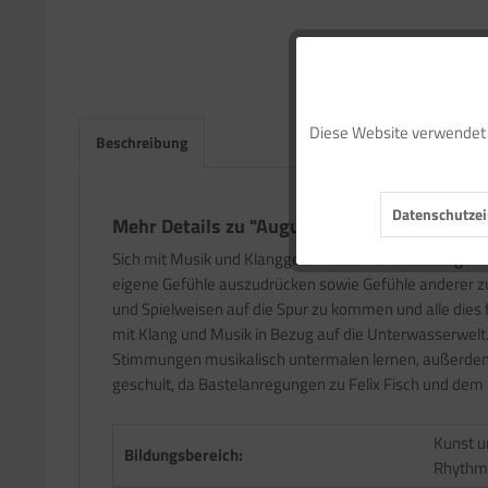
Funktionale
Diese Website verwendet C
Beschreibung
Marketing
Datenschutzei
Tracking
Mehr Details zu "August: Unterwasserwelt"
Sich mit Musik und Klanggeschichten zu beschäftigen
eigene Gefühle auszudrücken sowie Gefühle anderer z
Service
und Spielweisen auf die Spur zu kommen und alle dies 
mit Klang und Musik in Bezug auf die Unterwasserwelt.
Stimmungen musikalisch untermalen lernen, außerdem f
geschult, da Bastelanregungen zu Felix Fisch und dem
Kunst u
Bildungsbereich:
Rhythm