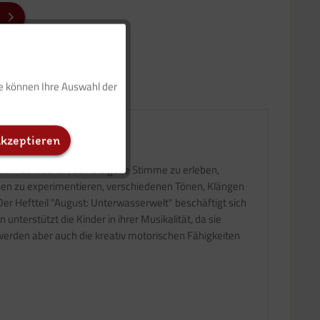
Aktiv
ie können Ihre Auswahl der
Inaktiv
akzeptieren
Inaktiv
zw. zu wecken, seine eigene Stimme zu erleben,
sen zu experimentieren, verschiedenen Tönen, Klängen
Inaktiv
er Heftteil "August: Unterwasserwelt" beschäftigt sich
terstützt die Kinder in ihrer Musikalität, da sie
werden aber auch die kreativ motorischen Fähigkeiten