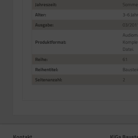
Jahreszeit:
Somme
Alter:
3-6 Jah
Ausgabe:
03/201
Audioma
Produktformat:
Komplet
Datei.
Reihe:
61
Reihentitel:
Baustei
Seitenanzahl:
2
Kontakt
KiGa Baust