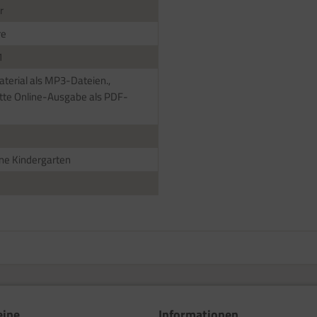
r
re
1
terial als MP3-Dateien.,
te Online-Ausgabe als PDF-
ne Kindergarten
eine
Informationen