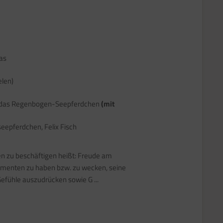
as
elen)
nd das Regenbogen-Seepferdchen
(mit
epferdchen, Felix Fisch
en zu beschäftigen heißt: Freude am
menten zu haben bzw. zu wecken, seine
efühle auszudrücken sowie G ...