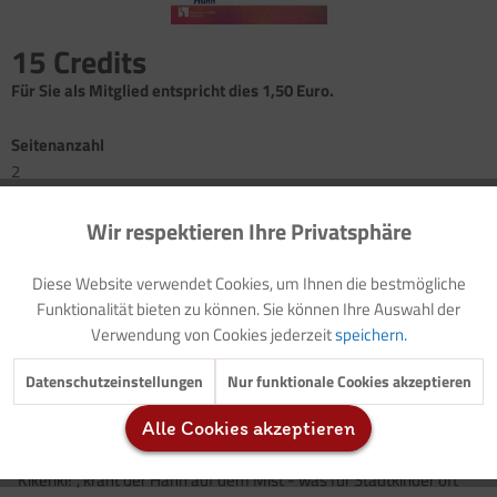
15 Credits
Für Sie als Mitglied entspricht dies 1,50 Euro.
Seitenanzahl
2
Wir respektieren Ihre Privatsphäre
Aktiv
Funktionale
Informationen für die Erzieherinnen: Landwirtschaft und
Umwelt
Diese Website verwendet Cookies, um Ihnen die bestmögliche
Gedicht: Das Zeitungsblatt
Inaktiv
Marketing
Funktionalität bieten zu können. Sie können Ihre Auswahl der
Vorlage: Elternbrief (mit Modellzielen)
Verwendung von Cookies jederzeit
speichern.
Elternarbeit/Sprachförderung: Bauernweisheiten
Lied: "Kikeriki!", kräht der Hahn auf dem Mist/Geschichte:
Inaktiv
Tracking
Datenschutzeinstellungen
Nur funktionale Cookies akzeptieren
"Kikeriki!", kräht Caro Caruso
Klanggeschichte: Ferdinand findet frische Frühstückseier
Alle Cookies akzeptieren
Inaktiv
Service
"Kikeriki!", kräht der Hahn auf dem Mist - was für Stadtkinder oft