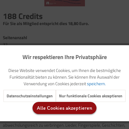
188 Credits
Für Sie als Mitglied entspricht dies 18,80 Euro.
Seitenanzahl
32
Wir respektieren Ihre Privatsphäre
Aktiv
Funktionale
Baustein 1: Engel (Geschichten, Kreativangebote, Lied)
Baustein 2: Advents- und Weihnachtszeit (Adventsweg,
Diese Website verwendet Cookies, um Ihnen die bestmögliche
Engelslicht, Rezept)
Inaktiv
Marketing
Funktionalität bieten zu können. Sie können Ihre Auswahl der
Baustein 3: Bischof Nikolaus/Weihnachtsmänner (Geschichten,
Verwendung von Cookies jederzeit
speichern.
Fingerspiel, Tastkim)
Inaktiv
Tracking
Baustein 4: Winter (Bewegungsspiel, Geschichte, Lieder)
Datenschutzeinstellungen
Nur funktionale Cookies akzeptieren
Alle Cookies akzeptieren
Dieses Heft bietet Ideen, Anregungen und Impulse, die Winter- und
Inaktiv
Service
Weihnachtszeit mit Kindern unter 3 Jahren sinnvoll und
abwechslungsreich zu verbringen. Lieder, Fingerspiele, Geschichten,