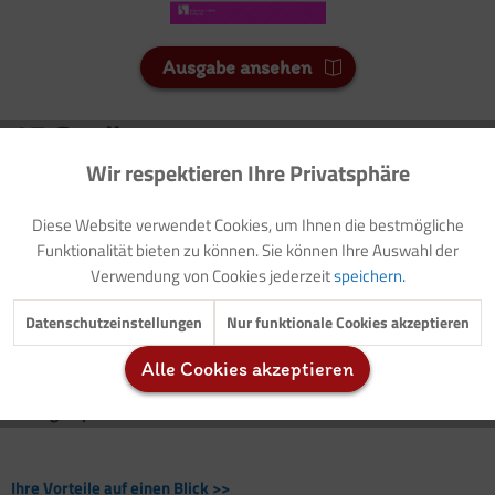
Ausgabe ansehen
15 Credits
Für Sie als Mitglied entspricht dies 1,50 Euro.
Wir respektieren Ihre Privatsphäre
Aktiv
Funktionale
Seitenanzahl
Diese Website verwendet Cookies, um Ihnen die bestmögliche
Inaktiv
Marketing
2
Funktionalität bieten zu können. Sie können Ihre Auswahl der
Verwendung von Cookies jederzeit
speichern.
Vorwort: Thematische Einführung mit Dimensionen
Inaktiv
Tracking
Datenschutzeinstellungen
Nur funktionale Cookies akzeptieren
Vorlage:
Elternbrief
Geschichte: Irma auf großer Reise
Alle Cookies akzeptieren
Inaktiv
Service
Kreativangebot:
Schildkröte
Fingerspiel:
Die Schildkröte Irma
Ihre Vorteile auf einen Blick >>