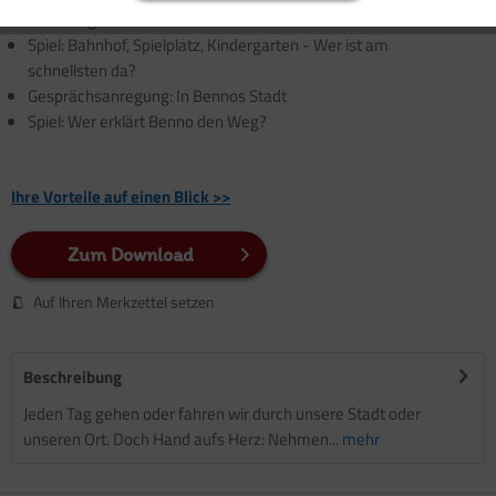
Bildvorlage: In Bennos Stadt
Spiel: Bahnhof, Spielplatz, Kindergarten - Wer ist am
schnellsten da?
Gesprächsanregung: In Bennos Stadt
Spiel: Wer erklärt Benno den Weg?
Ihre Vorteile auf einen Blick >>
Zum Download
Auf Ihren Merkzettel setzen
Beschreibung
Jeden Tag gehen oder fahren wir durch unsere Stadt oder
unseren Ort. Doch Hand aufs Herz: Nehmen...
mehr