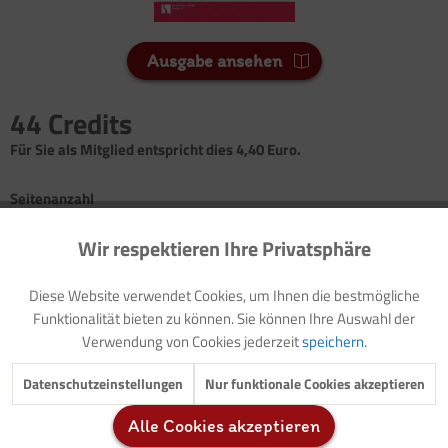
Ausgabe ansehen
44 Credits
Für Sie als Mitglied entspricht dies 4,40 Euro.
Seitenanzahl
6
Wir respektieren Ihre Privatsphäre
Aktiv
Funktionale
Vorwort: Thematische Einführung (mit Modellzielen und
Diese Website verwendet Cookies, um Ihnen die bestmögliche
Buchtipps)
Inaktiv
Marketing
Funktionalität bieten zu können. Sie können Ihre Auswahl der
Vorlage: Elternbrief
Verwendung von Cookies jederzeit
speichern.
Spiel: Taxifahrt
Lied: Alle meine Finger
Inaktiv
Tracking
Datenschutzeinstellungen
Nur funktionale Cookies akzeptieren
Orientierungsspiel: Rechts oder links?/ Materialtipp
Geschichte: Benno lernt einen Stadtplan kennen
Alle Cookies akzeptieren
Inaktiv
Service
Bildvorlage: Bennos Stadtplan