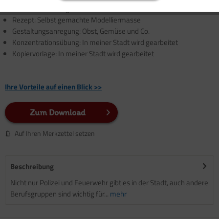
Gedicht: Das Brotgedicht
Rezept: Selbst gemachte Modelliermasse
Gestaltungsanregung: Obst, Gemüse und Co.
Konzentrationsübung: In meiner Stadt wird gearbeitet
Kopiervorlage: In meiner Stadt wird gearbeitet
Ihre Vorteile auf einen Blick >>
Zum Download
Auf Ihren Merkzettel setzen
Beschreibung
Nicht nur Polizei und Feuerwehr gibt es in der Stadt, auch andere
Berufsgruppen sind wichtig für...
mehr