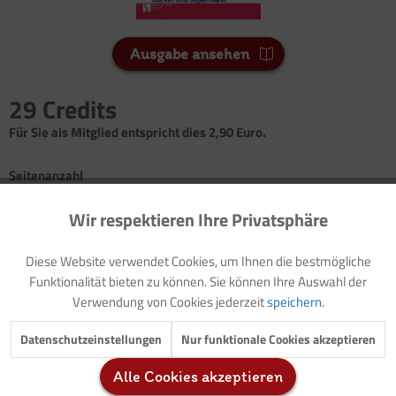
Ausgabe ansehen
29 Credits
Für Sie als Mitglied entspricht dies 2,90 Euro.
Seitenanzahl
4
Wir respektieren Ihre Privatsphäre
Aktiv
Funktionale
Vorwort: Thematische Einführung (mit Modellzielen und
Diese Website verwendet Cookies, um Ihnen die bestmögliche
Buchtipps)
Inaktiv
Marketing
Funktionalität bieten zu können. Sie können Ihre Auswahl der
Vorlage: Elternbrief
Verwendung von Cookies jederzeit
speichern.
Bewegungslied: Backe, backe Kuchen
Experiment: Wie entsteht eigentlich Mehl?
Inaktiv
Tracking
Datenschutzeinstellungen
Nur funktionale Cookies akzeptieren
Buchtipp
Gesprächsanregung: Gibt es nur eine Sorte Mehl?
Alle Cookies akzeptieren
Inaktiv
Service
Rezept: Hefefreie Brötchen