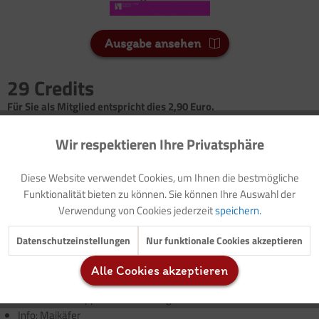
Ausgabe ansehen
29 Credits
Für Sie als Mitglied entspricht dies 2,90 Euro.
Seitenanzahl
Wir respektieren Ihre Privatsphäre
Aktiv
Funktionale
4
Diese Website verwendet Cookies, um Ihnen die bestmögliche
Inaktiv
Marketing
Funktionalität bieten zu können. Sie können Ihre Auswahl der
Vorwort: Dimensionen und Erfahrungsfeld: Frühlingszeit -
Verwendung von Cookies jederzeit
speichern.
Osterzeit
Vorlage: Elternbrief
Inaktiv
Tracking
Datenschutzeinstellungen
Nur funktionale Cookies akzeptieren
Kreativangebot: Frühlingswiese
Naturerfahrung: Engerling
Alle Cookies akzeptieren
Inaktiv
Service
Kreativangebot: Maikäfer
Geschichte: Hoppel und die Osterglocke
Info: Maikäfer