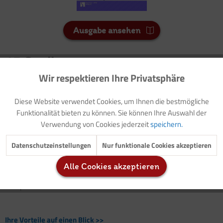
Ausgabe ansehen
15 Credits
Für Sie als Mitglied entspricht dies 1,50 Euro.
Wir respektieren Ihre Privatsphäre
Aktiv
Funktionale
Seitenanzahl
Diese Website verwendet Cookies, um Ihnen die bestmögliche
Inaktiv
Marketing
2
Funktionalität bieten zu können. Sie können Ihre Auswahl der
Verwendung von Cookies jederzeit
speichern.
Vorwort: Thematische Einführung (mit Modellzielen)
Inaktiv
Tracking
Datenschutzeinstellungen
Nur funktionale Cookies akzeptieren
Vorlage: Elternbrief
Buchtipps
Alle Cookies akzeptieren
Inaktiv
Service
Kreativangebot: Regenwurmfarm
Experiment: Bodentiere untersuchen
Ihre Vorteile auf einen Blick >>