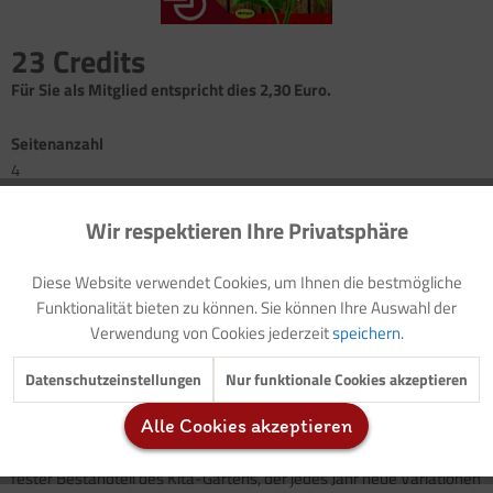
23 Credits
Für Sie als Mitglied entspricht dies 2,30 Euro.
Seitenanzahl
4
Wir respektieren Ihre Privatsphäre
Aktiv
Funktionale
Einleitung: Frühlingserwachen
Gärtnerei: Ein Beet für die Frühlingsgärtnerei
Diese Website verwendet Cookies, um Ihnen die bestmögliche
Hintergrundinformationen: Hochbeet
Inaktiv
Marketing
Funktionalität bieten zu können. Sie können Ihre Auswahl der
Bauanleitung für ein Hochbeet
Verwendung von Cookies jederzeit
speichern.
Hintergrundinformationen: Einjährige, zweijährige und
mehrjährige Pflanzen
Inaktiv
Tracking
Datenschutzeinstellungen
Nur funktionale Cookies akzeptieren
Beete sind vom Frühling bis zum Winter spannende Orte, die sich
Alle Cookies akzeptieren
Inaktiv
Service
von Woche zu Woche verändern. Einmal angelegt, bleiben sie ein
fester Bestandteil des Kita-Gartens, der jedes Jahr neue Variationen