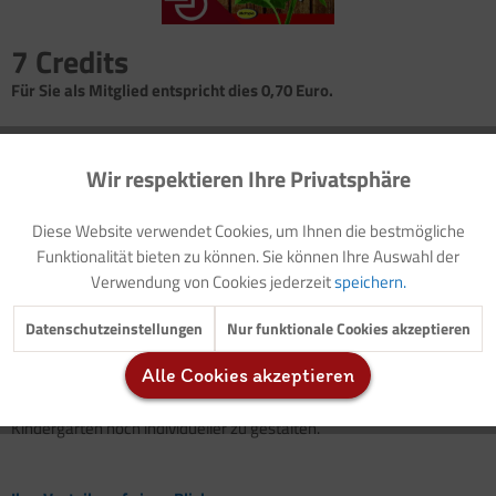
7 Credits
Für Sie als Mitglied entspricht dies 0,70 Euro.
Seitenanzahl
1
Wir respektieren Ihre Privatsphäre
Aktiv
Funktionale
Diese Website verwendet Cookies, um Ihnen die bestmögliche
Einleitung: Frühlingserwachen
Inaktiv
Marketing
Funktionalität bieten zu können. Sie können Ihre Auswahl der
Gärtnerei: Umtopfen
Verwendung von Cookies jederzeit
speichern.
Inaktiv
Tracking
Hier lernen die Kinder, was es mit dem "
Pikieren
" auf sich hat und
Datenschutzeinstellungen
Nur funktionale Cookies akzeptieren
wie sie mit den empfindlichen
Jungpflanzen
richtig umgehen.
Alle Cookies akzeptieren
Inaktiv
Service
Nutzen Sie dieses praktische Online-Angebot, um Ihre Arbeit im
Kindergarten noch individueller zu gestalten.