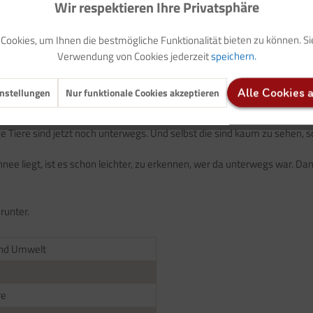
Wir respektieren Ihre Privatsphäre
Auf Ihren Merkzettel setzen
ookies, um Ihnen die bestmögliche Funktionalität bieten zu können. S
Verwendung von Cookies jederzeit
speichern.
nstellungen
Nur funktionale Cookies akzeptieren
Alle Cookies 
ge Tiere sind jetzt noch unterwegs. Und selbst die sind kaum zu sehen, 
nee liegt, ist es schon leichter, zu erkennen, wer da unterwegs war. D
runter.
und Umwelt
re