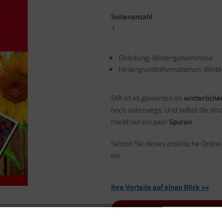
Seitenanzahl
1
Einleitung: Wintergeheimnisse
Hintergrundinformationen: Winte
Still ist es geworden im
winterliche
noch unterwegs. Und selbst die sin
meist nur ein paar
Spuren
.
Setzen Sie dieses praktische Onlin
ein.
Ihre Vorteile auf einen Blick >>
Zum Download