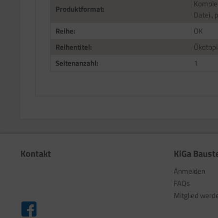
Komplet
Produktformat:
Datei., 
Reihe:
OK
Reihentitel:
Ökotopi
Seitenanzahl:
1
Kontakt
KiGa Baust
Anmelden
FAQs
Mitglied werd