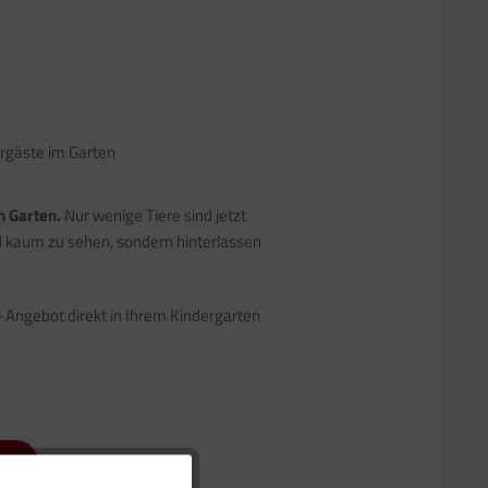
rgäste im Garten
n Garten.
Nur wenige Tiere sind jetzt
d kaum zu sehen, sondern hinterlassen
e-Angebot direkt in Ihrem Kindergarten