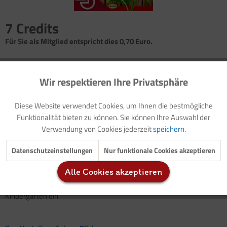
7 Credits
Für Sie als Mitglied entspricht dies 0,70 Euro.
Seitenanzahl
1
Wir respektieren Ihre Privatsphäre
Aktiv
Funktionale
Diese Website verwendet Cookies, um Ihnen die bestmögliche
Einleitung: Wintergeheimnisse
Inaktiv
Marketing
Funktionalität bieten zu können. Sie können Ihre Auswahl der
Aktion: Zapfen voller Leckerbissen
Verwendung von Cookies jederzeit
speichern.
Inaktiv
Tracking
Kein
Vogelhaus
zur Hand? Dafür gibt es aber vielleicht ein paar
Datenschutzeinstellungen
Nur funktionale Cookies akzeptieren
große Zapfen
, am besten die von
Kiefernbäumen
.
Alle Cookies akzeptieren
Inaktiv
Service
Setzen Sie dieses praktische Online-Angebot direkt in Ihrem
Kindergarten ein.