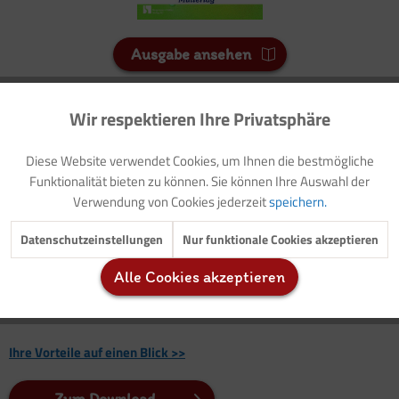
Ausgabe ansehen
7 Credits
Wir respektieren Ihre Privatsphäre
Aktiv
Funktionale
Für Sie als Mitglied entspricht dies 0,70 Euro.
Diese Website verwendet Cookies, um Ihnen die bestmögliche
Inaktiv
Seitenanzahl
Marketing
Funktionalität bieten zu können. Sie können Ihre Auswahl der
1
Verwendung von Cookies jederzeit
speichern.
Inaktiv
Tracking
Datenschutzeinstellungen
Nur funktionale Cookies akzeptieren
Hintergrundinformationen: Muttertag - Ein Tag mit Tradition
Gestaltungsanregung: Bedruckte Einkaufstaschen
Alle Cookies akzeptieren
Inaktiv
Service
Kreativangebote: Blumenvase/Bemalte Fliesen
Ihre Vorteile auf einen Blick >>
Zum Download