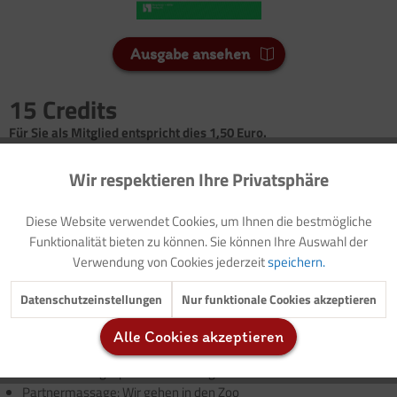
Ausgabe ansehen
15 Credits
Für Sie als Mitglied entspricht dies 1,50 Euro.
Seitenanzahl
Wir respektieren Ihre Privatsphäre
Aktiv
Funktionale
2
Diese Website verwendet Cookies, um Ihnen die bestmögliche
Inaktiv
Marketing
Funktionalität bieten zu können. Sie können Ihre Auswahl der
Vorwort: Thematische Einführung (mit Modellzielen und
Verwendung von Cookies jederzeit
speichern.
Buchtipp)
Impuls: Schöpfung
Inaktiv
Tracking
Datenschutzeinstellungen
Nur funktionale Cookies akzeptieren
Vorlage: Elternbrief
Erschließung der biblischen Geschichte: Der sechste Tag
Alle Cookies akzeptieren
Inaktiv
Service
Spiel: Tiere raten
Wahrnehmungsspiel: Was zu mir gehört
Partnermassage: Wir gehen in den Zoo