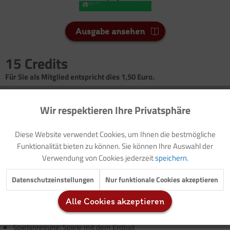
Ausgabe ansehen
15 Credits
Für Sie als Mitglied entspricht dies 1,50 Euro.
Seitenanzahl
Wir respektieren Ihre Privatsphäre
Aktiv
Funktionale
2
Diese Website verwendet Cookies, um Ihnen die bestmögliche
Inaktiv
Marketing
Vorwort: Thematische Einführung (mit Modellzielen und
Funktionalität bieten zu können. Sie können Ihre Auswahl der
Buchtipp)
Verwendung von Cookies jederzeit
speichern.
Impuls: Schöpfung
Inaktiv
Tracking
Datenschutzeinstellungen
Nur funktionale Cookies akzeptieren
Vorlage: Elternbrief
Geschichte als Gesprächsanregung: Fahrräder stinken nicht
Alle Cookies akzeptieren
Gesprächsanregung: Wir zeigen die rote Karte
Inaktiv
Service
Buchtipps
Spielanregung: Spiele mit dem Erdball